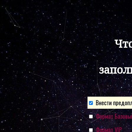
Что
запол
Внести предопл
Формат Базовы
Формат VIP