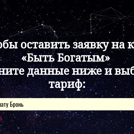
бы оставить заявку на 
«Быть Богатым»
ните данные ниже и вы
тариф:
ату Бронь
й